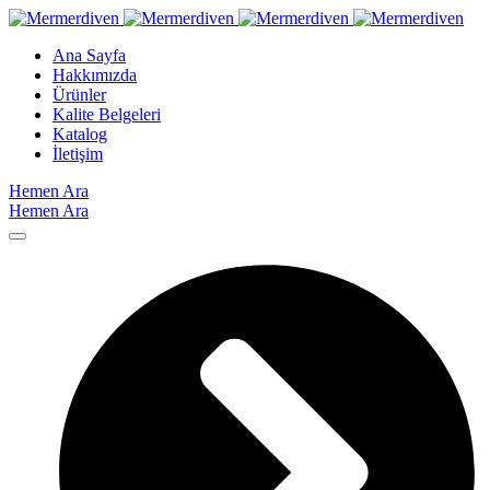
Ana Sayfa
Hakkımızda
Ürünler
Kalite Belgeleri
Katalog
İletişim
Hemen Ara
Hemen Ara